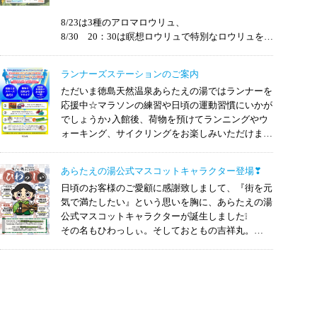
試しください。
8/23は3種のアロマロウリュ、
8/30 20：30は瞑想ロウリュで特別なロウリュをお
男性も参加できますので、どうぞお気軽にお申し込
楽しみいただけます。
みください。
ランナーズステーションのご案内
また、8/11～8/15までは阿波踊りロウリュを行いま
ただいま徳島天然温泉あらたえの湯ではランナーを
す。年に一度の特別なロウリュをお楽しみください
応援中☆マラソンの練習や日頃の運動習慣にいかが
☆彡
でしょうか♪入館後、荷物を預けてランニングやウ
ォーキング、サイクリングをお楽しみいただけます
今月の一押しは”リゾート＆スパ”夏らしい香りにな
(^▽^)/それ以外の用途にはお使いいただけませんの
ってます♪
でご了承お願い致します。
あらたえの湯公式マスコットキャラクター登場❣
運動後は、疲れた身体をお風呂でリフレッシュ！
日頃のお客様のご愛顧に感謝致しまして、『街を元
ご利用は1日1回、受付時間は8時～21時となってお
気で満たしたい』という思いを胸に、あらたえの湯
ります。なお、繁忙日期には、利用不可日がありま
公式マスコットキャラクターが誕生しました❕
す。ご了承下さいませ。
その名もひわっしぃ。そしておともの吉祥丸。
その他詳細は、フロントまでお問い合わせ下さいま
どうぞよろしくお願いいたします(^▽^)/
せ。
今後、キャラクター商品も続々と登場予定ですの
で、お見逃しなく♡