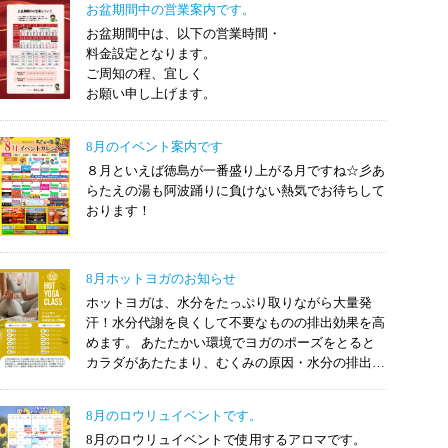
お盆期間中の営業案内です。
お盆期間中は、以下の営業時間・
料金設定となります。
ご周知の程、宜しく
お願い申し上げます。
8月のイベント案内です
８月といえば徳島が一番盛り上がる月ですね☆彡あ
らたえの湯も阿波踊りに負けない熱気でお待ちして
おります！
8月ホットヨガのお知らせ
ホットヨガは、水分をたっぷり取りながら大量発
汗！水分代謝を良くして不要なものの排出効果を高
めます。 あたたかい環境でヨガのポーズをとると
カラダがあたたまり、むくみの原因・水分の排出が
スムーズになります。 老廃物を排出するリンパ液
は筋肉の収縮によって体内を巡ります。 ヨガの全
8月のロウリュイベントです。
身運動はリンパの流れを促進します。
8月のロウリュイベントで使用するアロマです。
姿勢改善やリラックス効果もありますので、是非お